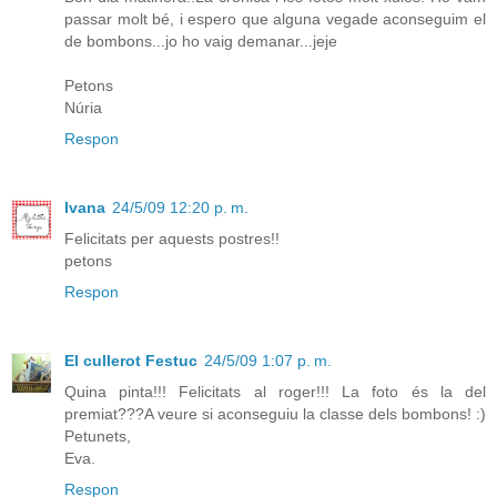
passar molt bé, i espero que alguna vegade aconseguim el
de bombons...jo ho vaig demanar...jeje
Petons
Núria
Respon
Ivana
24/5/09 12:20 p. m.
Felicitats per aquests postres!!
petons
Respon
El cullerot Festuc
24/5/09 1:07 p. m.
Quina pinta!!! Felicitats al roger!!! La foto és la del
premiat???A veure si aconseguiu la classe dels bombons! :)
Petunets,
Eva.
Respon