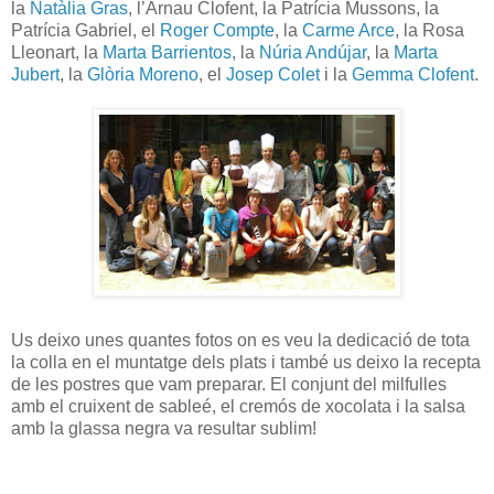
la
Natàlia Gras
, l’Arnau Clofent, la Patrícia Mussons, la
Patrícia Gabriel, el
Roger Compte
, la
Carme Arce
, la Rosa
Lleonart, la
Marta Barrientos
, la
Núria Andújar
, la
Marta
Jubert
, la
Glòria Moreno
, el
Josep Colet
i la
Gemma Clofent
.
Us deixo unes quantes fotos on es veu la dedicació de tota
la colla en el muntatge dels plats i també us deixo la recepta
de les postres que vam preparar. El conjunt del milfulles
amb el cruixent de sableé, el cremós de xocolata i la salsa
amb la glassa negra va resultar sublim!