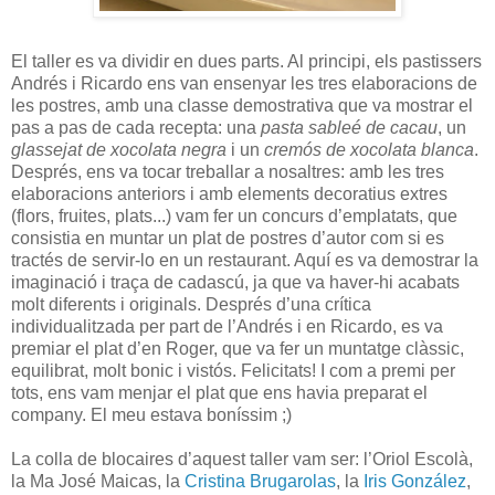
El taller es va dividir en dues parts. Al principi, els pastissers
Andrés i Ricardo ens van ensenyar les tres elaboracions de
les postres, amb una classe demostrativa que va mostrar el
pas a pas de cada recepta: una
pasta sableé de cacau
, un
glassejat de xocolata negra
i un
cremós de xocolata blanca
.
Després, ens va tocar treballar a nosaltres: amb les tres
elaboracions anteriors i amb elements decoratius extres
(flors, fruites, plats...) vam fer un concurs d’emplatats, que
consistia en muntar un plat de postres d’autor com si es
tractés de servir-lo en un restaurant. Aquí es va demostrar la
imaginació i traça de cadascú, ja que va haver-hi acabats
molt diferents i originals. Després d’una crítica
individualitzada per part de l’Andrés i en Ricardo, es va
premiar el plat d’en Roger, que va fer un muntatge clàssic,
equilibrat, molt bonic i vistós. Felicitats! I com a premi per
tots, ens vam menjar el plat que ens havia preparat el
company. El meu estava boníssim ;)
La colla de blocaires d’aquest taller vam ser: l’Oriol Escolà,
la Ma José Maicas, la
Cristina Brugarolas
, la
Iris González
,