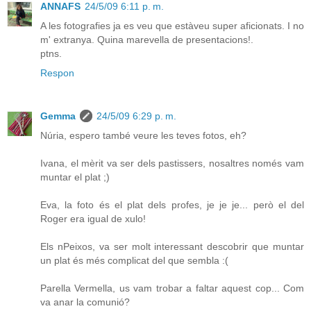
ANNAFS
24/5/09 6:11 p. m.
A les fotografies ja es veu que estàveu super aficionats. I no
m' extranya. Quina marevella de presentacions!.
ptns.
Respon
Gemma
24/5/09 6:29 p. m.
Núria, espero també veure les teves fotos, eh?
Ivana, el mèrit va ser dels pastissers, nosaltres només vam
muntar el plat ;)
Eva, la foto és el plat dels profes, je je je... però el del
Roger era igual de xulo!
Els nPeixos, va ser molt interessant descobrir que muntar
un plat és més complicat del que sembla :(
Parella Vermella, us vam trobar a faltar aquest cop... Com
va anar la comunió?