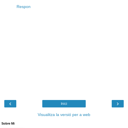
Respon
‹
›
Inici
Visualitza la versió per a web
Sobre Mi