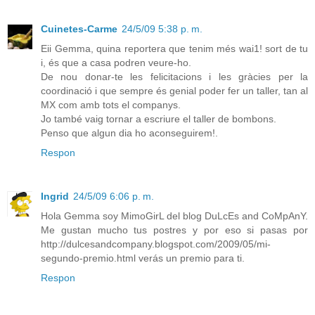
Cuinetes-Carme
24/5/09 5:38 p. m.
Eii Gemma, quina reportera que tenim més wai1! sort de tu
i, és que a casa podren veure-ho.
De nou donar-te les felicitacions i les gràcies per la
coordinació i que sempre és genial poder fer un taller, tan al
MX com amb tots el companys.
Jo també vaig tornar a escriure el taller de bombons.
Penso que algun dia ho aconseguirem!.
Respon
Ingrid
24/5/09 6:06 p. m.
Hola Gemma soy MimoGirL del blog DuLcEs and CoMpAnY.
Me gustan mucho tus postres y por eso si pasas por
http://dulcesandcompany.blogspot.com/2009/05/mi-
segundo-premio.html verás un premio para ti.
Respon