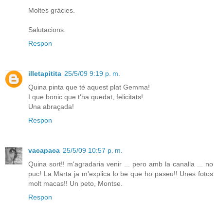
Moltes gràcies.
Salutacions.
Respon
illetapitita
25/5/09 9:19 p. m.
Quina pinta que té aquest plat Gemma!
I que bonic que t'ha quedat, felicitats!
Una abraçada!
Respon
vacapaca
25/5/09 10:57 p. m.
Quina sort!! m'agradaria venir ... pero amb la canalla ... no
puc! La Marta ja m'explica lo be que ho paseu!! Unes fotos
molt macas!! Un peto, Montse.
Respon