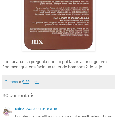
I per acabar, la pregunta que no pot faltar: aconseguirem
finalment que ens facin un taller de bombons? Je je je...
Gemma
a
9:29 a. m.
30 comentaris:
Núria
24/5/09 10:18 a. m.
Bon dia matinera!!La crònica i les fotos molt xules. Ho vam