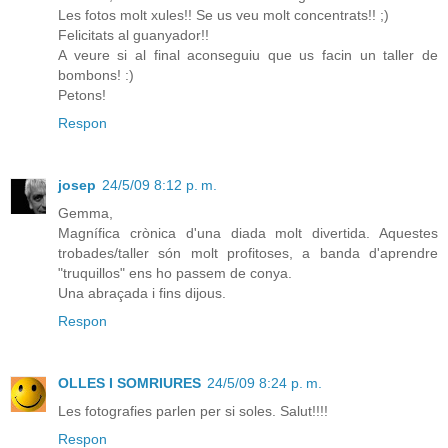
Les fotos molt xules!! Se us veu molt concentrats!! ;)
Felicitats al guanyador!!
A veure si al final aconseguiu que us facin un taller de
bombons! :)
Petons!
Respon
josep
24/5/09 8:12 p. m.
Gemma,
Magnífica crònica d'una diada molt divertida. Aquestes
trobades/taller són molt profitoses, a banda d'aprendre
"truquillos" ens ho passem de conya.
Una abraçada i fins dijous.
Respon
OLLES I SOMRIURES
24/5/09 8:24 p. m.
Les fotografies parlen per si soles. Salut!!!!
Respon