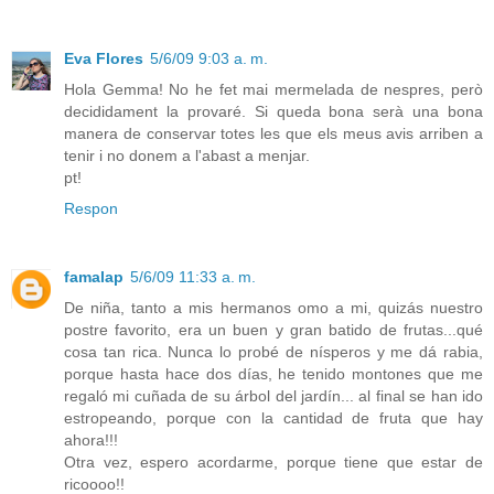
Eva Flores
5/6/09 9:03 a. m.
Hola Gemma! No he fet mai mermelada de nespres, però
decididament la provaré. Si queda bona serà una bona
manera de conservar totes les que els meus avis arriben a
tenir i no donem a l'abast a menjar.
pt!
Respon
famalap
5/6/09 11:33 a. m.
De niña, tanto a mis hermanos omo a mi, quizás nuestro
postre favorito, era un buen y gran batido de frutas...qué
cosa tan rica. Nunca lo probé de nísperos y me dá rabia,
porque hasta hace dos días, he tenido montones que me
regaló mi cuñada de su árbol del jardín... al final se han ido
estropeando, porque con la cantidad de fruta que hay
ahora!!!
Otra vez, espero acordarme, porque tiene que estar de
ricoooo!!