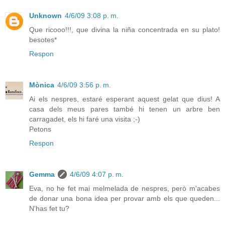
Unknown
4/6/09 3:08 p. m.
Que ricooo!!!, que divina la niña concentrada en su plato!
besotes*
Respon
Mònica
4/6/09 3:56 p. m.
Ai els nespres, estaré esperant aquest gelat que dius! A
casa dels meus pares també hi tenen un arbre ben
carragadet, els hi faré una visita ;-)
Petons
Respon
Gemma
4/6/09 4:07 p. m.
Eva, no he fet mai melmelada de nespres, però m'acabes
de donar una bona idea per provar amb els que queden...
N'has fet tu?