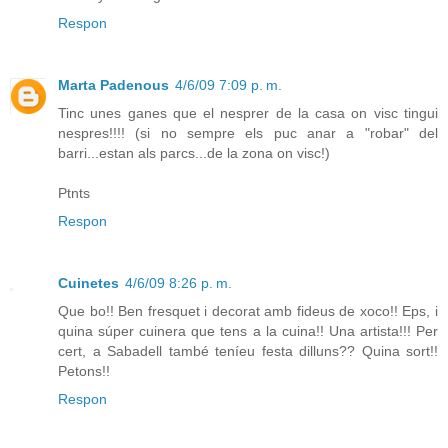
Respon
Marta Padenous
4/6/09 7:09 p. m.
Tinc unes ganes que el nesprer de la casa on visc tingui
nespres!!!! (si no sempre els puc anar a "robar" del
barri...estan als parcs...de la zona on visc!)
Ptnts
Respon
Cuinetes
4/6/09 8:26 p. m.
Que bo!! Ben fresquet i decorat amb fideus de xoco!! Eps, i
quina súper cuinera que tens a la cuina!! Una artista!!! Per
cert, a Sabadell també teníeu festa dilluns?? Quina sort!!
Petons!!
Respon