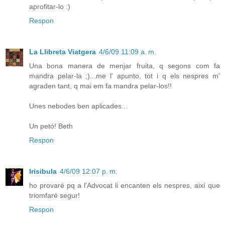
aprofitar-lo :)
Respon
La Llibreta Viatgera
4/6/09 11:09 a. m.
Una bona manera de menjar fruita, q segons com fa
mandra pelar-la ;)...me l' apunto, tot i q els nespres m'
agraden tant, q mai em fa mandra pelar-los!!
Unes nebodes ben aplicades...
Un petó! Beth
Respon
Irisibula
4/6/09 12:07 p. m.
ho provaré pq a l'Advocat li encanten els nespres, així que
triomfaré segur!
Respon