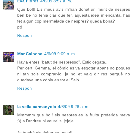
Eva Flores
4/6/09 8:57 a. m.
Què bo!!! Els meus avis m'han donat un munt de nespres
ben be no tenia clar que fer, aquesta idea m'encanta. has
fet algun cop mermelada de nespres? queda bona?
pt!
Respon
Mar Calpena
4/6/09 9:09 a. m.
Havia entès "batut de nespresso". Estic cegata...
Per cert, Gemma, el còmic es va esgotar abans no pogués
ni tan sols comprar-lo, ja no et vaig dir res perquè no
quedava una còpia en tot el Saló.
Respon
la vella carmanyola
4/6/09 9:26 a. m.
Mmmmm que bo!! els nespres es la fruita preferida meva
;)) a l'andreu ni veure'ls! jejeje
Jo també els deboruuuuuuu!!!