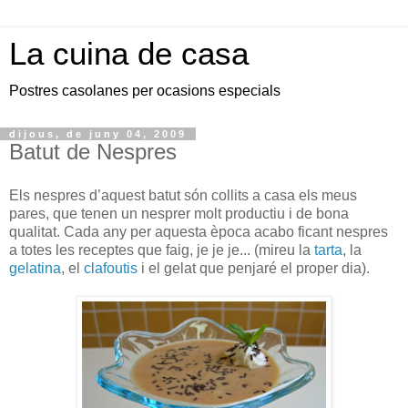
La cuina de casa
Postres casolanes per ocasions especials
dijous, de juny 04, 2009
Batut de Nespres
Els nespres d’aquest batut són collits a casa els meus
pares, que tenen un nesprer molt productiu i de bona
qualitat. Cada any per aquesta època acabo ficant nespres
a totes les receptes que faig, je je je... (mireu la
tarta
, la
gelatina
, el
clafoutis
i el gelat que penjaré el proper dia).