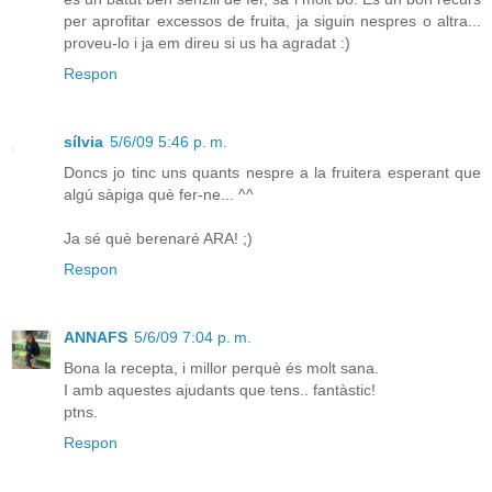
per aprofitar excessos de fruita, ja siguin nespres o altra...
proveu-lo i ja em direu si us ha agradat :)
Respon
sílvia
5/6/09 5:46 p. m.
Doncs jo tinc uns quants nespre a la fruitera esperant que
algú sàpiga què fer-ne... ^^
Ja sé què berenaré ARA! ;)
Respon
ANNAFS
5/6/09 7:04 p. m.
Bona la recepta, i millor perquè és molt sana.
I amb aquestes ajudants que tens.. fantàstic!
ptns.
Respon