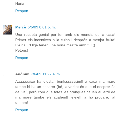
Núria
Respon
Mercè
6/6/09 8:01 p. m.
Una recepta genial per fer amb els menuts de la casa!
Primer els incentives a la cuina i després a menjar fruita!
L'Aina i l'Olga tenen una bona mestra amb tu! ;)
Petons!
Respon
Anònim
7/6/09 11:22 a. m.
Aaaaaaaixò ha d'estar bonísssssssim!! a casa ma mare
també hi ha un nesprer (bé, la veritat és que el nesprer és
del veí, però com que totes les branques cauen al jardí de
ma mare també els agafem!! jejeje!! ja ho provaré, ja!
ummm!
Respon