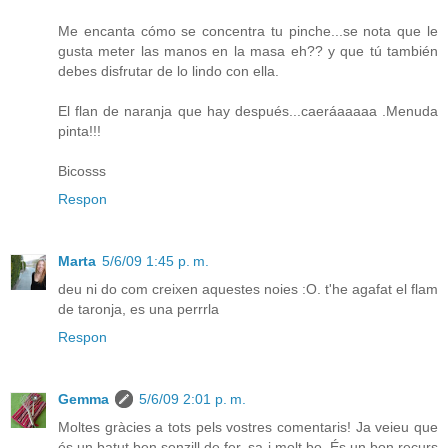
Me encanta cómo se concentra tu pinche...se nota que le
gusta meter las manos en la masa eh?? y que tú también
debes disfrutar de lo lindo con ella.
El flan de naranja que hay después...caeráaaaaa .Menuda
pinta!!!
Bicosss
Respon
Marta
5/6/09 1:45 p. m.
deu ni do com creixen aquestes noies :O. t'he agafat el flam
de taronja, es una perrrla
Respon
Gemma
5/6/09 2:01 p. m.
Moltes gràcies a tots pels vostres comentaris! Ja veieu que
és un batut ben senzill de fer, sa i molt bo. És un bon recurs