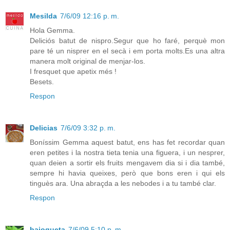
Mesilda
7/6/09 12:16 p. m.
Hola Gemma.
Deliciós batut de nispro.Segur que ho faré, perquè mon
pare té un nisprer en el secà i em porta molts.Es una altra
manera molt original de menjar-los.
I fresquet que apetix més !
Besets.
Respon
Delicias
7/6/09 3:32 p. m.
Boníssim Gemma aquest batut, ens has fet recordar quan
eren petites i la nostra tieta tenia una figuera, i un nesprer,
quan deien a sortir els fruits mengavem dia si i dia també,
sempre hi havia queixes, però que bons eren i qui els
tinguès ara. Una abraçda a les nebodes i a tu també clar.
Respon
bajoqueta
7/6/09 5:10 p. m.