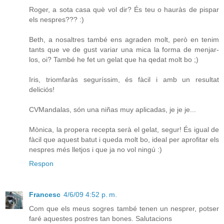
Roger, a sota casa què vol dir? És teu o hauràs de pispar
els nespres??? :)
Beth, a nosaltres també ens agraden molt, però en tenim
tants que ve de gust variar una mica la forma de menjar-
los, oi? També he fet un gelat que ha qedat molt bo ;)
Iris, triomfaràs seguríssim, és fàcil i amb un resultat
deliciós!
CVMandalas, són una niñas muy aplicadas, je je je...
Mònica, la propera recepta serà el gelat, segur! És igual de
fàcil que aquest batut i queda molt bo, ideal per aprofitar els
nespres més lletjos i que ja no vol ningú :)
Respon
Francesc
4/6/09 4:52 p. m.
Com que els meus sogres també tenen un nesprer, potser
faré aquestes postres tan bones. Salutacions