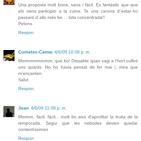
Una proposta molt bona, sana i fàcil. Es fantàstic que que
els nens participin a la cuina. Te una carona d´estar-ho
passant d´allo més be.... tota concentrada!!
Petons.
Respon
Cuinetes-Carme
4/6/09 10:58 p. m.
Mmmmmmmmm, que bo! Dissabte quan vagi a l'hort culliré
uns quants. No ho havia pensat de fer mai i, mira que
m'encanten.
Salut,
Respon
Joan
4/6/09 11:09 p. m.
Mmmm, fàcil, fàcil... molt bo això d'aprofitar la fruita de la
temporada. Segur que les nebodes devien quedar
contentíssimes
Respon