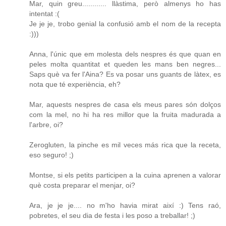
Mar, quin greu............ llàstima, però almenys ho has
intentat :(
Je je je, trobo genial la confusió amb el nom de la recepta
:)))
Anna, l'únic que em molesta dels nespres és que quan en
peles molta quantitat et queden les mans ben negres...
Saps què va fer l'Aina? Es va posar uns guants de làtex, es
nota que té experiència, eh?
Mar, aquests nespres de casa els meus pares són dolços
com la mel, no hi ha res millor que la fruita madurada a
l'arbre, oi?
Zerogluten, la pinche es mil veces más rica que la receta,
eso seguro! ;)
Montse, si els petits participen a la cuina aprenen a valorar
què costa preparar el menjar, oi?
Ara, je je je.... no m'ho havia mirat així :) Tens raó,
pobretes, el seu dia de festa i les poso a treballar! ;)