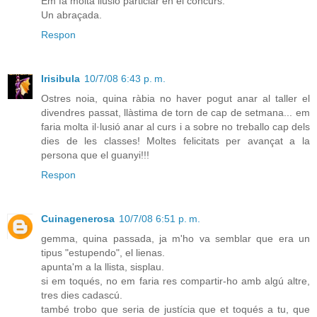
Em fa molta ilusió particiar en el concurs.
Un abraçada.
Respon
Irisibula
10/7/08 6:43 p. m.
Ostres noia, quina ràbia no haver pogut anar al taller el
divendres passat, llàstima de torn de cap de setmana... em
faria molta il·lusió anar al curs i a sobre no treballo cap dels
dies de les classes! Moltes felicitats per avançat a la
persona que el guanyi!!!
Respon
Cuinagenerosa
10/7/08 6:51 p. m.
gemma, quina passada, ja m'ho va semblar que era un
tipus "estupendo", el lienas.
apunta'm a la llista, sisplau.
si em toqués, no em faria res compartir-ho amb algú altre,
tres dies cadascú.
també trobo que seria de justícia que et toqués a tu, que