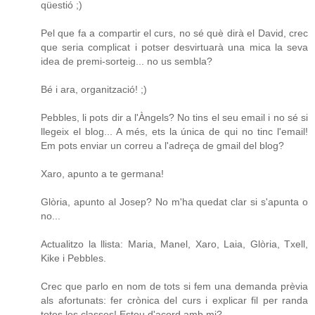
qüestió ;)
Pel que fa a compartir el curs, no sé què dirà el David, crec
que seria complicat i potser desvirtuarà una mica la seva
idea de premi-sorteig... no us sembla?
Bé i ara, organització! ;)
Pebbles, li pots dir a l'Àngels? No tins el seu email i no sé si
llegeix el blog... A més, ets la única de qui no tinc l'email!
Em pots enviar un correu a l'adreça de gmail del blog?
Xaro, apunto a te germana!
Glòria, apunto al Josep? No m'ha quedat clar si s'apunta o
no...
Actualitzo la llista: Maria, Manel, Xaro, Laia, Glòria, Txell,
Kike i Pebbles.
Crec que parlo en nom de tots si fem una demanda prèvia
als afortunats: fer crònica del curs i explicar fil per randa
totes les classes! Esteu d'acord amb mi?