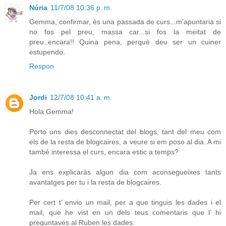
Núria
11/7/08 10:36 p. m.
Gemma, confirmar, és una passada de curs...m'apuntaria si
no fos pel preu, massa car...si fos la meitat de
preu..encara!! Quina pena, perquè deu ser un cuiner
estupendo.
Respon
Jordi
12/7/08 10:41 a. m.
Hola Gemma!
Porto uns dies desconnectat del blogs, tant del meu com
els de la resta de blogcaires, a veure si em poso al dia. A mi
també interessa el curs, encara estic a temps?
Ja ens explicaràs algun dia com aconsegueixes tants
avantatges per tu i la resta de blogcaires.
Per cert t’ envio un mail, per a que tinguis les dades i el
mail, que he vist en un dels teus comentaris que l’ hi
preguntaves al Ruben les dades.