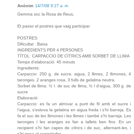
Anònim
14/7/08 9:27 a. m.
Gemma soc la Rosa de Reus,
Et passo el postres que vaig participar:
POSTRES:
Dificultat : Baixa
INGREDIENTS PER 4 PERSONES
TÍTOL: CARPACCIO DE CÍTRICS AMB SORBET DE LLIMA
Temps d’elaboració: 45 minuts
Ingredients:
Carpaccio: 250 g. de sucre, aigua, 2 llimes, 2 llimones, 4
taronges, 2 aranges rosa, 3 fulls de gelatina neutra.
Sorbet de llima: ½ l. de suc de llima, ½ l d’aigua, 300 g. de
sucre
Elaboració:
Carpaccio: es fa un almívar a punt de fil amb el sucre i
l’aigua, s’estova la gelatina en aigua freda i s’hi barreja. Es
fa el suc de les llimones i les llimes i també s’hi barreja. Les
taronges i les aranges es fan a tallets ben fins. En un
recipient s’hi fan capes de cítrics i de suc, alternant-les, i
s’hi posa al congelador.