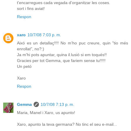
t'encarregues cada vegada d'organitzar les coses.
sort i fins aviat!
Respon
xaro
10/7/08 7:03 p. m.
Aixó es un detallaç!!!! No m'ho puc creure, quin "tio més
enrollat", no?:)
Ja m'hi pots apuntar, quina il.lusió si em toqués!!
Gracies per tot Gemma, que fariem sense tu!!!!!
Un petó
Xaro
Respon
Gemma
10/7/08 7:13 p. m.
Maria, Manel i Xaro, us apunto!
Xaro, apunto la teva germana? No tinc el seu e-mail...