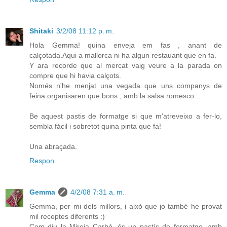
Shitaki
3/2/08 11:12 p. m.
Hola Gemma! quina enveja em fas , anant de
calçotada.Aqui a mallorca ni ha algun restauant que en fa.
Y ara recorde que al mercat vaig veure a la parada on
compre que hi havia calçots.
Només n'he menjat una vegada que uns companys de
feina organisaren que bons , amb la salsa romesco...
Be aquest pastis de formatge si que m'atreveixo a fer-lo,
sembla fácil i sobretot quina pinta que fa!
Una abraçada.
Respon
Gemma
4/2/08 7:31 a. m.
Gemma, per mi dels millors, i això que jo també he provat
mil receptes diferents :)
Com diu la Mireia Carbó, és un pastís de formatge, amb