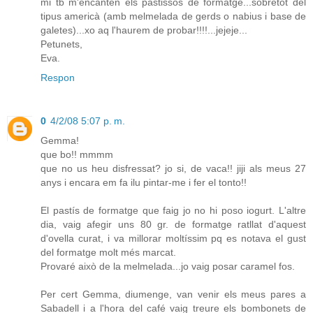
mi tb m'encanten els pastissos de formatge...sobretot del
tipus americà (amb melmelada de gerds o nabius i base de
galetes)...xo aq l'haurem de probar!!!!...jejeje...
Petunets,
Eva.
Respon
0
4/2/08 5:07 p. m.
Gemma!
que bo!! mmmm
que no us heu disfressat? jo si, de vaca!! jiji als meus 27
anys i encara em fa ilu pintar-me i fer el tonto!!
El pastís de formatge que faig jo no hi poso iogurt. L'altre
dia, vaig afegir uns 80 gr. de formatge ratllat d'aquest
d'ovella curat, i va millorar moltíssim pq es notava el gust
del formatge molt més marcat.
Provaré això de la melmelada...jo vaig posar caramel fos.
Per cert Gemma, diumenge, van venir els meus pares a
Sabadell i a l'hora del café vaig treure els bombonets de