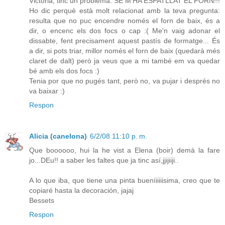
Victòria, tinc un problema: SE M'HA ESPATLLAT EL FORN!!!
Ho dic perquè està molt relacionat amb la teva pregunta:
resulta que no puc encendre només el forn de baix, és a
dir, o encenc els dos focs o cap :( Me'n vaig adonar el
dissabte, fent precisament aquest pastís de formatge... És
a dir, si pots triar, millor només el forn de baix (quedarà més
claret de dalt) però ja veus que a mi també em va quedar
bé amb els dos focs :)
Tenia por que no pugés tant, però no, va pujar i després no
va baixar :)
Respon
Alicia (canelona)
6/2/08 11:10 p. m.
Que boooooo, hui la he vist a Elena (boir) demà la fare
jo...DEu!! a saber les faltes que ja tinc así,jjijiiji..
A lo que iba, que tiene una pinta bueníiiiiisima, creo que te
copiaré hasta la decoración, jajaj
Bessets
Respon