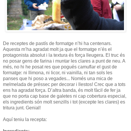
De receptes de pastís de formatge n’hi ha centenars.
Aquesta m’ha agradat molt ja que el formatge n’és el
protagonista absolut i la textura és força lleugera. El truc és
no posar gens de farina i muntar les clares a punt de neu. A
més, no hi he posat res que pogués camuflar el gust de
formatge: ni llimona, ni licor, ni vainilla, ni tan sols les
panses que hi poso a vegades... Només una mica de
melmelada de préssec per decorar i llestos! Crec que a tots
ens ha agradat força. D’altra banda, és molt fàcil de fer ja
que no porta cap base de galetes ni cap cobertura especial,
els ingredients són molt senzills i tot (excepte les clares) es
tritura junt. Genial!
Aquí teniu la recepta: