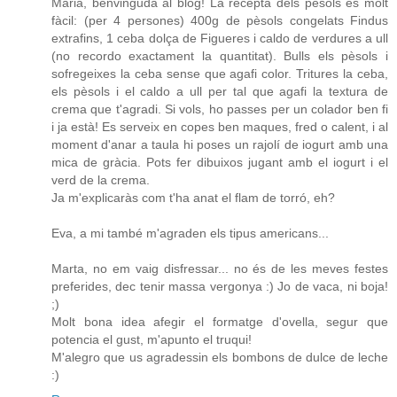
Maria, benvinguda al blog! La recepta dels pèsols és molt
fàcil: (per 4 persones) 400g de pèsols congelats Findus
extrafins, 1 ceba dolça de Figueres i caldo de verdures a ull
(no recordo exactament la quantitat). Bulls els pèsols i
sofregeixes la ceba sense que agafi color. Tritures la ceba,
els pèsols i el caldo a ull per tal que agafi la textura de
crema que t'agradi. Si vols, ho passes per un colador ben fi
i ja està! Es serveix en copes ben maques, fred o calent, i al
moment d'anar a taula hi poses un rajolí de iogurt amb una
mica de gràcia. Pots fer dibuixos jugant amb el iogurt i el
verd de la crema.
Ja m'explicaràs com t'ha anat el flam de torró, eh?
Eva, a mi també m'agraden els tipus americans...
Marta, no em vaig disfressar... no és de les meves festes
preferides, dec tenir massa vergonya :) Jo de vaca, ni boja!
;)
Molt bona idea afegir el formatge d'ovella, segur que
potencia el gust, m'apunto el truqui!
M'alegro que us agradessin els bombons de dulce de leche
:)