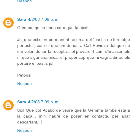
Respon
Sara
4/2/08 7:08 p. m.
Gemma, quina bona cara que fa això!
Jo, que estic en permanent recerca del "pastís de formatge
perfecte", com el que em donen a Ca'l Rovira, i del que no
em volen donar la recepta... el provaré! I com s'hi assembli,
ni que sigui una mica, el proper cop que hi vagi a dinar, els
portaré el pastís jo!
Petons!
Respon
Sara
4/2/08 7:09 p. m.
Uix! Que bo! Acabo de veure que la Gemma també està a
la caça... m'hi hauré de posar en contacte, per anar
descartant...!
Respon