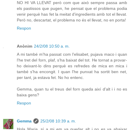
NO HI VA LLEVAT però com que això sempre passa amb
els pastissos que pugen, he pensat que el problema podia
venir perquè has fet la meitat d'ingredients amb tot el llevat.
Però no, descartat, el problema no és el llevat, no en porta!
Respon
Anònim
24/2/08 10:50 a. m.
A mi també m'ha passat com l'elisabet, pujava maco i quan
l'he tret del forn, plaf, s'ha baixat del tot. He tornat a provar-
ho deixant-lo dins perquè es refredes de mica en mica i
també s'ha encongit. I quan l'he punxat ha sortit ben net,
per tant, ja estava fet. No ho entenc.
Gemma, quan tu el treus del forn queda així d'alt i i no es
baixa gens?
Respon
Gemma
25/2/08 10:39 a. m.
Hola Maria, sí a mi em va quedar alt i no es va abaixar