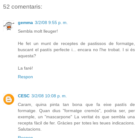
52 comentaris:
gemma
3/2/08 9:55 p. m.
Sembla molt lleuger!
He fet un munt de receptes de pastissos de formatge,
buscant el pastís perfecte i... encara no l'he trobat. I si és
aquesta?
La faré!
Respon
CESC
3/2/08 10:08 p. m.
Caram, quina pinta tan bona que fa eixe pastís de
formatge. Quan dius "formatge cremós", podria ser, per
exemple, un "mascarpone" La veritat és que sembla una
recepta fàcil de fer. Gràcies per totes les teues indicacions.
Salutacions.
Respon