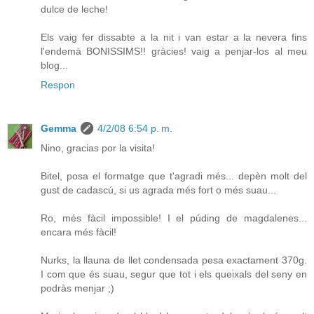
dulce de leche!
Els vaig fer dissabte a la nit i van estar a la nevera fins
l'endemà BONISSIMS!! gràcies! vaig a penjar-los al meu
blog...
Respon
Gemma
4/2/08 6:54 p. m.
Nino, gracias por la visita!
Bitel, posa el formatge que t'agradi més... depèn molt del
gust de cadascú, si us agrada més fort o més suau...
Ro, més fàcil impossible! I el púding de magdalenes...
encara més fàcil!
Nurks, la llauna de llet condensada pesa exactament 370g.
I com que és suau, segur que tot i els queixals del seny en
podràs menjar ;)