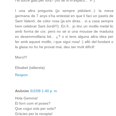
i el sucre glas per fora? (no sé si m'explico... :P ).
I una altra pregunta (jo sempre pidolant...): la meva
germana de 7 anys s'ha entestat en que li faci un pastís de
Sant Valentí, de color rosa (ja em diràs... si a casa sempre
hem celebrat Sant Jordi!!!). En fi... jo tinc un motllo metàl·lic
amb forma de cor, però no sé si una mousse de maduixa
es desemmotllaria bé... ¿? o si tens alguna altra idea per
fer amb aquest motllo, i que sigui rosa! :) allò del fondant o
la glasa no ho he provat mai, deu ser molt difícil!
Merci!!!
Elisabet (tallareta)
Respon
Anònim
6/2/08 1:40 p. m.
Hola Gemma!
El forn com el poses?
Que cogui sols per sota?
Gràcies per la recepta!