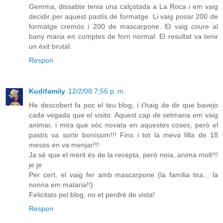
Gemma, dissabte tenia una calçotada a La Roca i em vaig
decidir per aquest pastís de formatge. Li vaig posar 200 de
formatge cremós i 200 de mascarpone. El vaig coure al
bany maria en comptes de forn normal. El resultat va tenir
un èxit brutal.
Respon
Kudifamily
12/2/08 7:56 p. m.
He descobert fa poc el teu blog, í t'haig de dir que bavejo
cada vegada que el visito. Aquest cap de setmana em vaig
animar, i mira que sóc novata en aquestes coses, però el
pastís va sortir boníssim!!! Fins i tot la meva filla de 18
mesos en va menjar!!!
Ja sé que el mèrit és de la recepta, però noia, anima molt!!!
je je
Per cert, el vaig fer amb mascarpone (la familia tira... la
nonna em mataria!!)
Felicitats pel blog, no et perdré de vista!
Respon