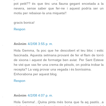
pot petit?? és que tinc una llauna gegant encetada a la
nevera, sense saber que fer-ne i aquest podría ser un
motiu per rebaixar-la una miqueta!!
gracis bonica!
Respon
Anònim
4/2/08 3:55 p. m.
Hola Gemma, fa poc que he descobert el teu bloc i estic
fascinada. Aquesta setmana provaré de fer el flam de torró
de xixona i aquest de formatge ben aviat. Per Sant Esteve
he vist que vas fer una crema de pèsols, on podria trobar la
recepta? La vaig provar una vegada i és boníssima.
Enhorabona per aquest blog.
Respon
Anònim
4/2/08 4:07 p. m.
Hola Gemma!...Quina pinta més bona que fa aq pastís...a