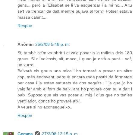
gens... però a l'Elisabet se li va esquerdar i a mi no... A tu
se't va trencar de dalt mentre pujava al forn? Potser estava
massa calent...
Respon
Anònim
25/2/08 5:48 p. m.
Si, també se'm va obrir i el vaig posar a la ratlleta dels 180
graus. Si el veiessis, alt, maco, i quan ja està a punt... xof,
un xurro.
Baixaré els graus una mica i ho tornaré a provar un altre
cop, més endavant, perquè encara roda pastis de formatge
per casa i ja estan saturats de dos seguits.. I ja que jo ho
vaig fer amb el forn de baix, ara ho provaré com tu, a dalt i
baix. Suposo que els vas posar al mig i dius que no tenies
ventilador, doncs ho provaré així.
A veure si ho aconsegueixo..
Respon
Gemma
27/2/08 12:15 p. m.