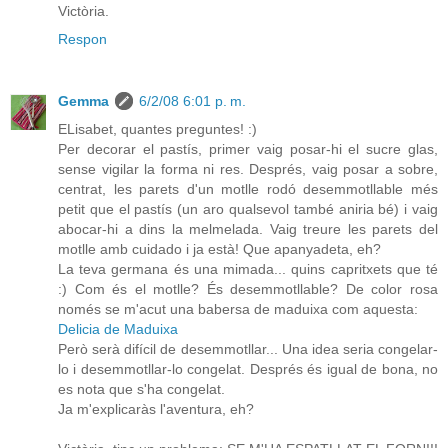
Victòria.
Respon
Gemma
6/2/08 6:01 p. m.
ELisabet, quantes preguntes! :)
Per decorar el pastís, primer vaig posar-hi el sucre glas,
sense vigilar la forma ni res. Després, vaig posar a sobre,
centrat, les parets d'un motlle rodó desemmotllable més
petit que el pastís (un aro qualsevol també aniria bé) i vaig
abocar-hi a dins la melmelada. Vaig treure les parets del
motlle amb cuidado i ja està! Que apanyadeta, eh?
La teva germana és una mimada... quins capritxets que té
:) Com és el motlle? És desemmotllable? De color rosa
només se m'acut una babersa de maduixa com aquesta:
Delicia de Maduixa
Però serà difícil de desemmotllar... Una idea seria congelar-
lo i desemmotllar-lo congelat. Després és igual de bona, no
es nota que s'ha congelat.
Ja m'explicaràs l'aventura, eh?