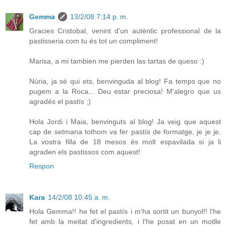
Gemma
13/2/08 7:14 p. m.
Gracies Cristobal, venint d'un autèntic professional de la
pastisseria com tu és tot un compliment!
Marisa, a mi tambien me pierden las tartas de queso :)
Núria, ja sé qui ets, benvinguda al blog! Fa temps que no
pugem a la Roca... Deu estar preciosa! M'alegro que us
agradés el pastís ;)
Hola Jordi i Maia, benvinguts al blog! Ja veig que aquest
cap de setmana tothom va fer pastís de formatge, je je je.
La vostra filla de 18 mesos és molt espavilada si ja li
agraden els pastissos com aquest!
Respon
Kara
14/2/08 10:45 a. m.
Hola Gemma!! he fet el pastís i m'ha sortit un bunyol!! l'he
fet amb la meitat d'ingredients, i l'he posat en un motlle