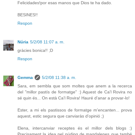
Felicidades!por esas manos que Dios te ha dado.
BESINES!!
Respon
Núria
5/2/08 11:07 a. m.
gràcies bonica!! ;D
Respon
Gemma
5/2/08 11:38 a. m.
Sara, em sembla que som moltes que anem a la recerca
del "millor pastís de formatge" :) Aquest de Ca'l Rovira no
sé quin és... On està Ca'l Rovira! Hauré d'anar a provar-lo!
Ester, a mi els pastissos de formatge m'encanten... prova
aquest, estic segura que canviaràs d'opinió ;)
Elena, intercanviar receptes és el millor dels blogs :)
Precisament la idea pel púding de magdalenes que també