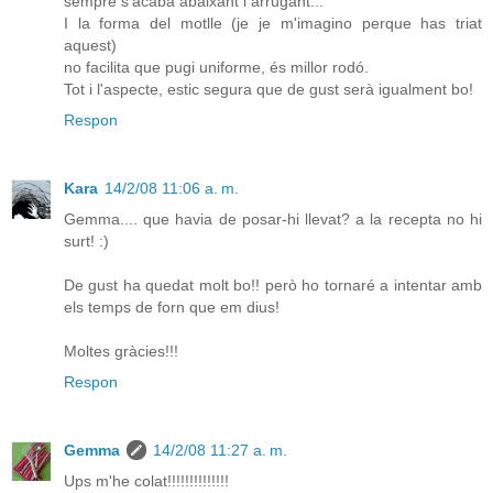
sempre s'acaba abaixant i arrugant...
I la forma del motlle (je je m'imagino perque has triat
aquest)
no facilita que pugi uniforme, és millor rodó.
Tot i l'aspecte, estic segura que de gust serà igualment bo!
Respon
Kara
14/2/08 11:06 a. m.
Gemma.... que havia de posar-hi llevat? a la recepta no hi
surt! :)
De gust ha quedat molt bo!! però ho tornaré a intentar amb
els temps de forn que em dius!
Moltes gràcies!!!
Respon
Gemma
14/2/08 11:27 a. m.
Ups m'he colat!!!!!!!!!!!!!!