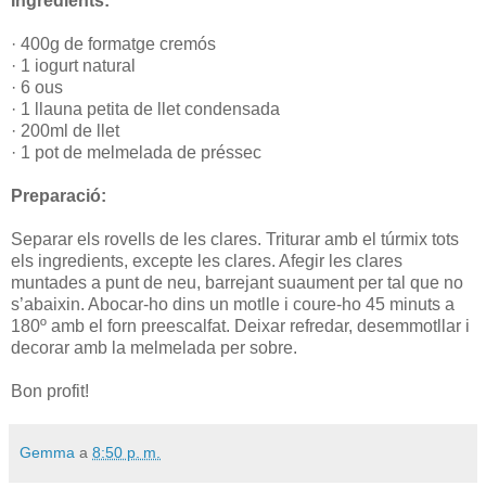
Ingredients:
· 400g de formatge cremós
· 1 iogurt natural
· 6 ous
· 1 llauna petita de llet condensada
· 200ml de llet
· 1 pot de melmelada de préssec
Preparació:
Separar els rovells de les clares. Triturar amb el túrmix tots
els ingredients, excepte les clares. Afegir les clares
muntades a punt de neu, barrejant suaument per tal que no
s’abaixin. Abocar-ho dins un motlle i coure-ho 45 minuts a
180º amb el forn preescalfat. Deixar refredar, desemmotllar i
decorar amb la melmelada per sobre.
Bon profit!
Gemma
a
8:50 p. m.