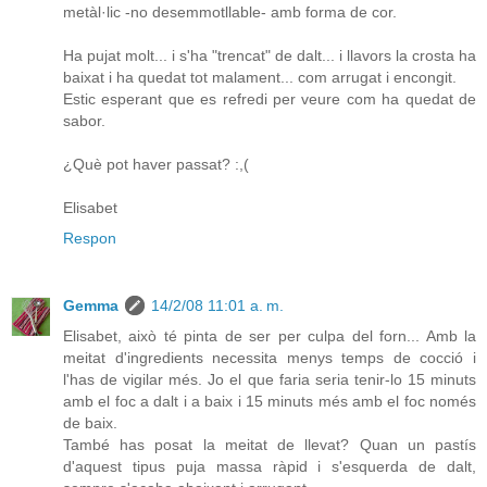
metàl·lic -no desemmotllable- amb forma de cor.
Ha pujat molt... i s'ha "trencat" de dalt... i llavors la crosta ha
baixat i ha quedat tot malament... com arrugat i encongit.
Estic esperant que es refredi per veure com ha quedat de
sabor.
¿Què pot haver passat? :,(
Elisabet
Respon
Gemma
14/2/08 11:01 a. m.
Elisabet, això té pinta de ser per culpa del forn... Amb la
meitat d'ingredients necessita menys temps de cocció i
l'has de vigilar més. Jo el que faria seria tenir-lo 15 minuts
amb el foc a dalt i a baix i 15 minuts més amb el foc només
de baix.
També has posat la meitat de llevat? Quan un pastís
d'aquest tipus puja massa ràpid i s'esquerda de dalt,