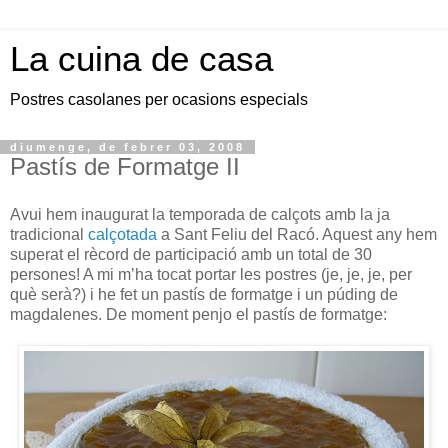
La cuina de casa
Postres casolanes per ocasions especials
diumenge, de febrer 03, 2008
Pastís de Formatge II
Avui hem inaugurat la temporada de calçots amb la ja
tradicional
calçotada
a Sant Feliu del Racó. Aquest any hem
superat el rècord de participació amb un total de 30
persones! A mi m’ha tocat portar les postres (je, je, je, per
què serà?) i he fet un pastís de formatge i un púding de
magdalenes. De moment penjo el pastís de formatge: