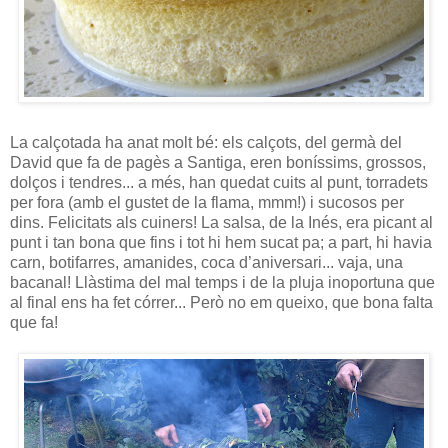
La calçotada ha anat molt bé: els calçots, del germà del
David que fa de pagès a Santiga, eren boníssims, grossos,
dolços i tendres... a més, han quedat cuits al punt, torradets
per fora (amb el gustet de la flama, mmm!) i sucosos per
dins. Felicitats als cuiners! La salsa, de la Inés, era picant al
punt i tan bona que fins i tot hi hem sucat pa; a part, hi havia
carn, botifarres, amanides, coca d’aniversari... vaja, una
bacanal! Llàstima del mal temps i de la pluja inoportuna que
al final ens ha fet córrer... Però no em queixo, que bona falta
que fa!