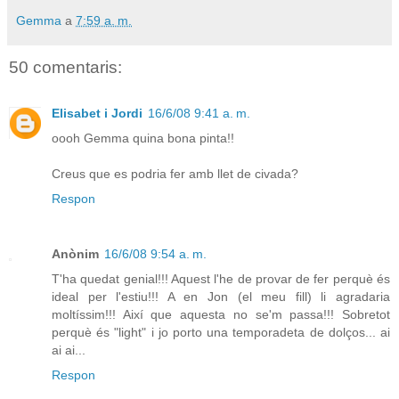
Gemma
a
7:59 a. m.
50 comentaris:
Elisabet i Jordi
16/6/08 9:41 a. m.
oooh Gemma quina bona pinta!!
Creus que es podria fer amb llet de civada?
Respon
Anònim
16/6/08 9:54 a. m.
T'ha quedat genial!!! Aquest l'he de provar de fer perquè és
ideal per l'estiu!!! A en Jon (el meu fill) li agradaria
moltíssim!!! Així que aquesta no se'm passa!!! Sobretot
perquè és "light" i jo porto una temporadeta de dolços... ai
ai ai...
Respon