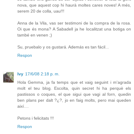
nova, que aquest cop hi haurà moltes cares noves! A més,
serem 20 de colla, uau!!!
Anna de la Vila, vas ser testimoni de la compra de la rosa.
Oi que és mona? A Sabadell ja he localitzat una botiga on
també en venen ;)
Su, pruebalo y os gustará. Además es tan fácil...
Respon
Ivy
17/6/08 2:18 p. m.
Hola Gemma, ja fa temps que et vaig seguint i m'agrada
molt el teu blog. Escolta, quin secret hi ha perquè els
pastissos o coques, el que sigui que vagi al forn, quedin
ben plans per dalt ?¿?, jo en faig molts, pero mai queden
així....
Petons i felicitats !!!
Respon