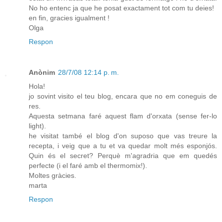
No ho entenc ja que he posat exactament tot com tu deies!
en fin, gracies igualment !
Olga
Respon
Anònim
28/7/08 12:14 p. m.
Hola!
jo sovint visito el teu blog, encara que no em coneguis de
res.
Aquesta setmana faré aquest flam d'orxata (sense fer-lo
light).
he visitat també el blog d'on suposo que vas treure la
recepta, i veig que a tu et va quedar molt més esponjós.
Quin és el secret? Perquè m'agradria que em quedés
perfecte (i el faré amb el thermomix!).
Moltes gràcies.
marta
Respon