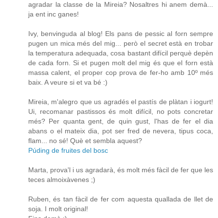
agradar la classe de la Mireia? Nosaltres hi anem demà...
ja ent inc ganes!
Ivy, benvinguda al blog! Els pans de pessic al forn sempre
pugen un mica més del mig... però el secret està en trobar
la temperatura adequada, cosa bastant difícil perquè depèn
de cada forn. Si et pugen molt del mig és que el forn està
massa calent, el proper cop prova de fer-ho amb 10º més
baix. A veure si et va bé :)
Mireia, m'alegro que us agradés el pastís de plàtan i iogurt!
Ui, recomanar pastissos és molt difícil, no pots concretar
més? Per quanta gent, de quin gust, l'has de fer el dia
abans o el mateix dia, pot ser fred de nevera, tipus coca,
flam... no sé! Què et sembla aquest?
Púding de fruites del bosc
Marta, prova'l i us agradarà, és molt més fàcil de fer que les
teces almoixàvenes ;)
Ruben, és tan fàcil de fer com aquesta quallada de llet de
soja. I molt original!