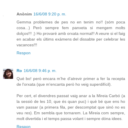
Anònim
16/6/08 9:20 p. m.
Gemma problemes de pes no en tenim no!! (sóm poca
cosa...) Però sempre fem panxeta si mengem molts
dolços!!! ;) Ho provaré amb orxata normal!! A veure si el faig
en acabar els últims exàmens del dissabte per celebrar les
vacances!!!
Respon
Ro
16/6/08 9:46 p. m.
Qué bo! però encara m'he d'atrevir primer a fer la recepta
de l'orxata (que m'encanta però ho veig superdifícil).
Per cert, el divendres passat vaig anar a la Mireia Carbó (a
la sessió de les 10, que és quan puc) i què bé que ens ho
vam passar (a primera fila, per descomptat que sinó no es
veu res). Em sembla que tornarem. La Mireia com sempre,
molt divertida i el temps passa volant i sempre dóna idees.
Respon