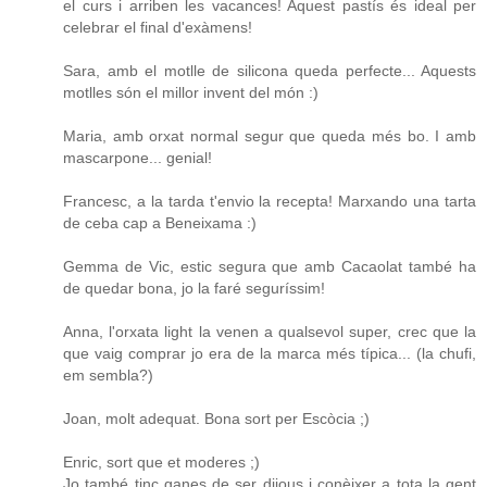
el curs i arriben les vacances! Aquest pastís és ideal per
celebrar el final d'exàmens!
Sara, amb el motlle de silicona queda perfecte... Aquests
motlles són el millor invent del món :)
Maria, amb orxat normal segur que queda més bo. I amb
mascarpone... genial!
Francesc, a la tarda t'envio la recepta! Marxando una tarta
de ceba cap a Beneixama :)
Gemma de Vic, estic segura que amb Cacaolat també ha
de quedar bona, jo la faré seguríssim!
Anna, l'orxata light la venen a qualsevol super, crec que la
que vaig comprar jo era de la marca més típica... (la chufi,
em sembla?)
Joan, molt adequat. Bona sort per Escòcia ;)
Enric, sort que et moderes ;)
Jo també tinc ganes de ser dijous i conèixer a tota la gent