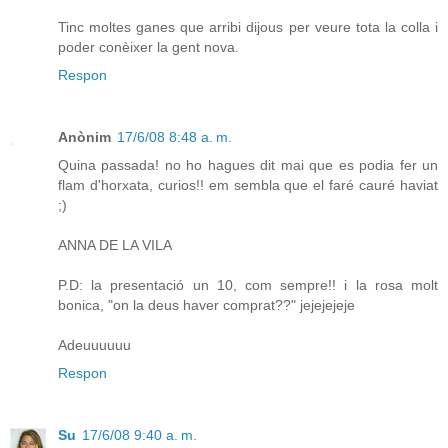
Tinc moltes ganes que arribi dijous per veure tota la colla i
poder conèixer la gent nova.
Respon
Anònim
17/6/08 8:48 a. m.
Quina passada! no ho hagues dit mai que es podia fer un
flam d'horxata, curios!! em sembla que el faré cauré haviat
;)
ANNA DE LA VILA
P.D: la presentació un 10, com sempre!! i la rosa molt
bonica, "on la deus haver comprat??" jejejejeje
Adeuuuuuu
Respon
Su
17/6/08 9:40 a. m.