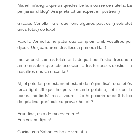
Manel, m'alegro que us quedés bé la mousse de nutella. La
penjaràs al blog? Ara ja ets tot un expert en postres ;)
Gràcies Canella, tu sí que tens algunes postres (i sobretot
unes fotos) de luxe!
Parella Vermella, no patiu que comptem amb vosaltres per
dijous. Us guardarem dos llocs a primera fila ;)
Iris, aquest flam és totalment adequat per l'estiu, fresquet i
amb un sabor que tots associem a les terrasses d'estiu... a
nosaltres ens va encantar!
M, el pots fer perfectament estant de règim, fixa't que tot és
força light. Sí que ho pots fer amb gelatina, tot i que la
textura no tindrà res a veure... Jo hi posaria unes 6 fulles
de gelatina, però caldria provar-ho, eh?
Erundina, està de mueeeeeerte!
Ens veiem dijous!
Cocina con Sabor, és bo de veritat ;)