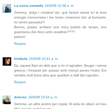
La cuina vermella
16/6/08 10:38 a. m.
Gemma, dolça i creativa! ais, què fariem sense tu! la teva
energia s'encomana i les teves creacions són al·lucinants,
no tenim paraules!!!
Bonica, potser arribem una mica justets de temps, ens
guardareu dos llocs amb vosaltres????
petons!
Respon
Irisibula
16/6/08 10:41 a. m.
Ep, aquest flam és dels que a mi m'agraden: lleuger i sense
greixos i fresquet per passar amb menys penes l'estiu! Em
sembla molt bona idea que quedem a dalt del caprabo...
Respon
dolorss
16/6/08 10:54 a. m.
Gemma, un altre postre per copiar. Al estiu és ideal i al meu
fill li agrada molt l'orxata.