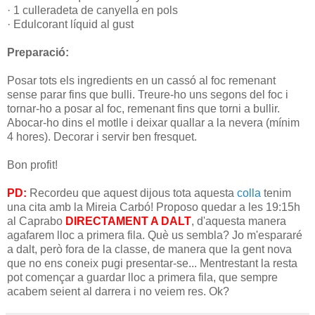
· 1 culleradeta de canyella en pols
· Edulcorant líquid al gust
Preparació:
Posar tots els ingredients en un cassó al foc remenant
sense parar fins que bulli. Treure-ho uns segons del foc i
tornar-ho a posar al foc, remenant fins que torni a bullir.
Abocar-ho dins el motlle i deixar quallar a la nevera (mínim
4 hores). Decorar i servir ben fresquet.
Bon profit!
PD:
Recordeu que aquest dijous tota aquesta
colla
tenim
una cita amb la Mireia Carbó! Proposo quedar a les 19:15h
al Caprabo
DIRECTAMENT A DALT
, d'aquesta manera
agafarem lloc a primera fila. Què us sembla? Jo m'espararé
a dalt, però fora de la classe, de manera que la gent nova
que no ens coneix pugi presentar-se... Mentrestant la resta
pot començar a guardar lloc a primera fila, que sempre
acabem seient al darrera i no veiem res. Ok?