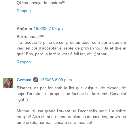
QUina enveja de postres!!!
Respon
Anònim
16/6/08 7:03 p. m.
Brrrrutaaaal!!!!!
i la recepta té pinta de ser prou amateur com per a que em
vegi en cor d'acceptar el repte de provar-ho... Ja et diré el
què! Eps, però jo faré la versió full fat, eh! ;)Arnau
Respon
Gemma
16/6/08 8:09 p. m.
Elisabet, es pot fer amb la llet que vulguis: de civada, de
soja d'orxata... el proper que faci així el faré amb Cacaolat
light ;)
Mírima, si usa grada l'orxata, te l'aconsello molt. I a sobre
és light! Això sí, si no tens problemes de calories, prava-ho
amb orxata normal i encara serà més bo!