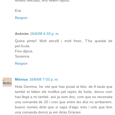
Moltes felicitats, ens veiem dijous.
Eva
Respon
Anònim
16/6/08 6:33 p. m.
Quina pinta!! Molt senzill i molt fresc. T'ha quedat de
pel.lícula.
Fins dijous.
Susanna
Respon
Mònica
16/6/08 7:03 p. m.
Hola Gemma, he vist que has posat al bloc de A taula que
també et falten els motllos pel repós de fusta, doncs com
has llegit a mi també. així ja som dos, com que es necessita
una comanda de 20 i crec que entre les dos no arribariem,
bueno només dirte que si saps d'algú més i vols que fem
una comanda doncs ja em diràs.Gràcies