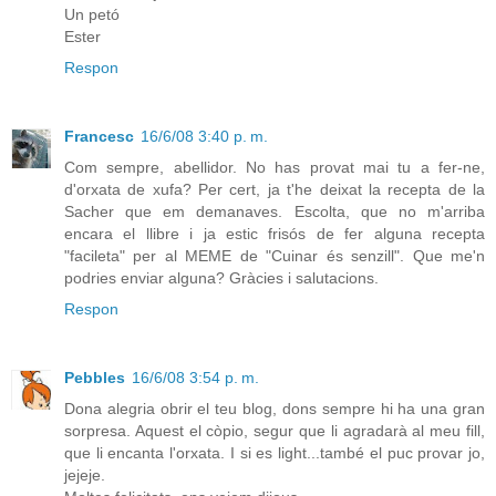
Un petó
Ester
Respon
Francesc
16/6/08 3:40 p. m.
Com sempre, abellidor. No has provat mai tu a fer-ne,
d'orxata de xufa? Per cert, ja t'he deixat la recepta de la
Sacher que em demanaves. Escolta, que no m'arriba
encara el llibre i ja estic frisós de fer alguna recepta
"facileta" per al MEME de "Cuinar és senzill". Que me'n
podries enviar alguna? Gràcies i salutacions.
Respon
Pebbles
16/6/08 3:54 p. m.
Dona alegria obrir el teu blog, dons sempre hi ha una gran
sorpresa. Aquest el còpio, segur que li agradarà al meu fill,
que li encanta l'orxata. I si es light...també el puc provar jo,
jejeje.