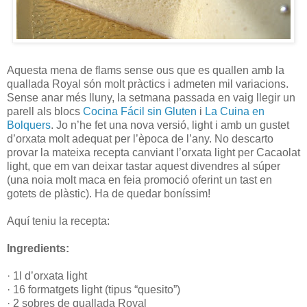
Aquesta mena de flams sense ous que es quallen amb la
quallada Royal són molt pràctics i admeten mil variacions.
Sense anar més lluny, la setmana passada en vaig llegir un
parell als blocs
Cocina Fácil sin Gluten
i
La Cuina en
Bolquers
. Jo n’he fet una nova versió, light i amb un gustet
d’orxata molt adequat per l’època de l’any. No descarto
provar la mateixa recepta canviant l’orxata light per Cacaolat
light, que em van deixar tastar aquest divendres al súper
(una noia molt maca en feia promoció oferint un tast en
gotets de plàstic). Ha de quedar boníssim!
Aquí teniu la recepta:
Ingredients:
· 1l d’orxata light
· 16 formatgets light (tipus “quesito”)
· 2 sobres de quallada Royal