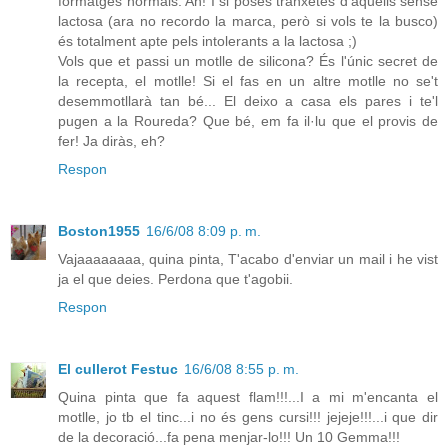
formatges normals. Ah! I si poses tranxetes d'aquells sense
lactosa (ara no recordo la marca, però si vols te la busco)
és totalment apte pels intolerants a la lactosa ;)
Vols que et passi un motlle de silicona? És l'únic secret de
la recepta, el motlle! Si el fas en un altre motlle no se't
desemmotllarà tan bé... El deixo a casa els pares i te'l
pugen a la Roureda? Que bé, em fa il·lu que el provis de
fer! Ja diràs, eh?
Respon
Boston1955
16/6/08 8:09 p. m.
Vajaaaaaaaa, quina pinta, T'acabo d'enviar un mail i he vist
ja el que deies. Perdona que t'agobii.
Respon
El cullerot Festuc
16/6/08 8:55 p. m.
Quina pinta que fa aquest flam!!!...I a mi m'encanta el
motlle, jo tb el tinc...i no és gens cursi!!! jejeje!!!...i que dir
de la decoració...fa pena menjar-lo!!! Un 10 Gemma!!!