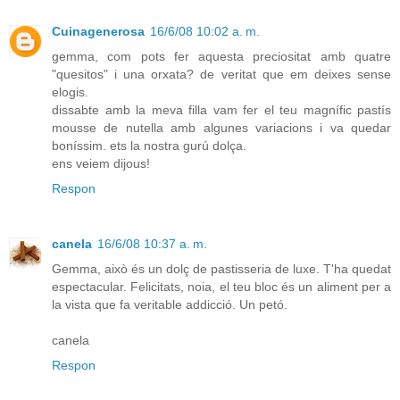
Cuinagenerosa
16/6/08 10:02 a. m.
gemma, com pots fer aquesta preciositat amb quatre
"quesitos" i una orxata? de veritat que em deixes sense
elogis.
dissabte amb la meva filla vam fer el teu magnífic pastís
mousse de nutella amb algunes variacions i va quedar
boníssim. ets la nostra gurú dolça.
ens veiem dijous!
Respon
canela
16/6/08 10:37 a. m.
Gemma, això és un dolç de pastisseria de luxe. T'ha quedat
espectacular. Felicitats, noia, el teu bloc és un aliment per a
la vista que fa veritable addicció. Un petó.
canela
Respon