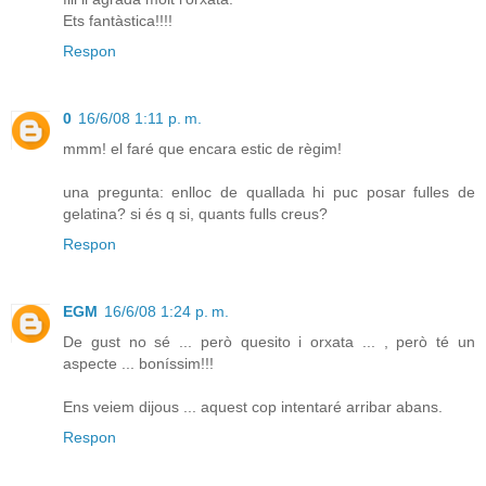
Ets fantàstica!!!!
Respon
0
16/6/08 1:11 p. m.
mmm! el faré que encara estic de règim!
una pregunta: enlloc de quallada hi puc posar fulles de
gelatina? si és q si, quants fulls creus?
Respon
EGM
16/6/08 1:24 p. m.
De gust no sé ... però quesito i orxata ... , però té un
aspecte ... boníssim!!!
Ens veiem dijous ... aquest cop intentaré arribar abans.
Respon