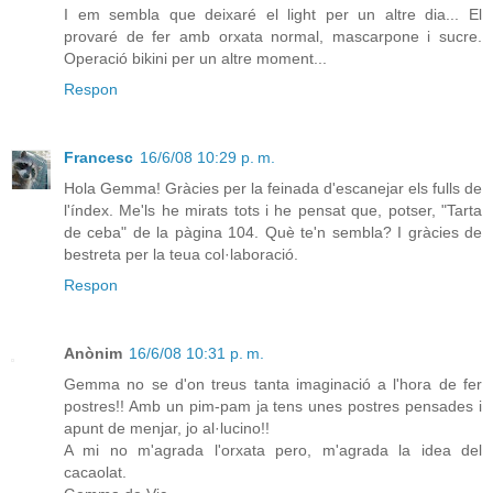
I em sembla que deixaré el light per un altre dia... El
provaré de fer amb orxata normal, mascarpone i sucre.
Operació bikini per un altre moment...
Respon
Francesc
16/6/08 10:29 p. m.
Hola Gemma! Gràcies per la feinada d'escanejar els fulls de
l'índex. Me'ls he mirats tots i he pensat que, potser, "Tarta
de ceba" de la pàgina 104. Què te'n sembla? I gràcies de
bestreta per la teua col·laboració.
Respon
Anònim
16/6/08 10:31 p. m.
Gemma no se d'on treus tanta imaginació a l'hora de fer
postres!! Amb un pim-pam ja tens unes postres pensades i
apunt de menjar, jo al·lucino!!
A mi no m'agrada l'orxata pero, m'agrada la idea del
cacaolat.