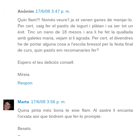
Anònim
17/6/08 3:47 p. m.
Quin flam!!! Només veure'l ja et venen ganes de menjar-lo.
Per cert, vaig fer el pastís de iogurt i plàtan i va ser tot un
èxit. Tinc un nano de 18 mesos i ara li he fet la quallada
amb galetes maria, vejam si li agrada. Per cert, el divendres
he de portar alguna cosa a l'escola bressol per la festa final
de curs, quin pastís em recomanaries fer?
Espero el teu deliciós consell.
Mireia
Respon
Marta
17/6/08 3:56 p. m.
Quina pinta més bona te eixe flam. Al sastre li encanta
l'orxata aixi que tindrem que fer-lo prompte.
Besets