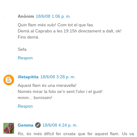
Anònim
18/6/08 1:06 p. m.
Quin flam més xulo! Com tot el que fas.
Demà al Caprabo a les 19:15h directament a dalt, ok!
Fins demà.
Sefa
Respon
illetapitita
18/6/08 3:28 p. m.
Aquest flam és una meravella!
Només mirar la foto se'n sent l'olor i el gust!
mmm... boníssim!
Respon
Gemma
18/6/08 4:24 p. m.
Ro, és més difícil fer orxata que fer aquest flam. Us va