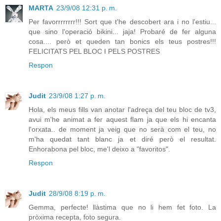
MARTA
23/9/08 12:31 p. m.
Per favorrrrrrrr!!! Sort que t'he descobert ara i no l'estiu...
que sino l'operació bikini... jaja! Probaré de fer alguna
cosa.... però et queden tan bonics els teus postres!!!
FELICITATS PEL BLOC I PELS POSTRES
Respon
Judit
23/9/08 1:27 p. m.
Hola, els meus fills van anotar l'adreça del teu bloc de tv3,
avui m'he animat a fer aquest flam ja que els hi encanta
l'orxata.. de moment ja veig que no serà com el teu, no
m'ha quedat tant blanc ja et diré però el resultat.
Enhorabona pel bloc, me'l deixo a "favoritos".
Respon
Judit
28/9/08 8:19 p. m.
Gemma, perfecte! llàstima que no li hem fet foto. La
pròxima recepta, foto segura.