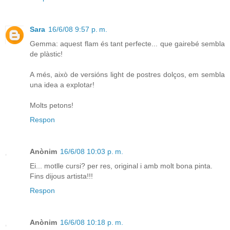
Sara
16/6/08 9:57 p. m.
Gemma: aquest flam és tant perfecte... que gairebé sembla
de plàstic!
A més, això de versións light de postres dolços, em sembla
una idea a explotar!
Molts petons!
Respon
Anònim
16/6/08 10:03 p. m.
Ei... motlle cursi? per res, original i amb molt bona pinta.
Fins dijous artista!!!
Respon
Anònim
16/6/08 10:18 p. m.