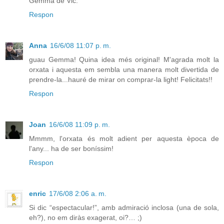
Gemma de Vic.
Respon
Anna
16/6/08 11:07 p. m.
guau Gemma! Quina idea més original! M'agrada molt la
orxata i aquesta em sembla una manera molt divertida de
prendre-la...hauré de mirar on comprar-la light! Felicitats!!
Respon
Joan
16/6/08 11:09 p. m.
Mmmm, l'orxata és molt adient per aquesta època de
l'any... ha de ser boníssim!
Respon
enric
17/6/08 2:06 a. m.
Si dic “espectacular!”, amb admiració inclosa (una de sola,
eh?), no em diràs exagerat, oi?… ;)