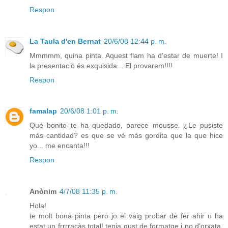
Respon
La Taula d'en Bernat
20/6/08 12:44 p. m.
Mmmmm, quina pinta. Aquest flam ha d'estar de muerte! I
la presentació és exquisida... El provarem!!!!
Respon
famalap
20/6/08 1:01 p. m.
Qué bonito te ha quedado, parece mousse. ¿Le pusiste
más cantidad? es que se vé más gordita que la que hice
yo... me encanta!!!
Respon
Anònim
4/7/08 11:35 p. m.
Hola!
te molt bona pinta pero jo el vaig probar de fer ahir u ha
estat un frrrracàs total! tenia gust de formatge i no d'orxata.