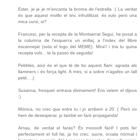
Ester, je je je m'encanta la broma de l'estrella :) La veritat
és que aquest motllo el tinc infrutilitzat: és xulo però una
mica cursi, oi?
Francesc, per la recepta de la Montserrat Seguí, he posat a
la columna de l'esquerra un enllaç a l'índex del llibre
escannejat (sota el logo del MEME). Mira'l i tria tu quina
recepta vols... te la passo de seguida!
Pebbles, això és el que té de bo aquest flam: agrada als
llaminers i és força light. A més, si a sobre n'agafes un tall
petit... ;)
Susanna, fresquet entrava divinament! Ens veiem el dijous
:)
Mònica, no crec que entre tu i jo arribem a 20 :( Però no
hem de desesperar, jo també en faré propaganda!
Arnau, de veritat el faràs? És moooolt fàcil! I pots fer
perfectament el full fat, ja ho crec: sucre, orxata normal i