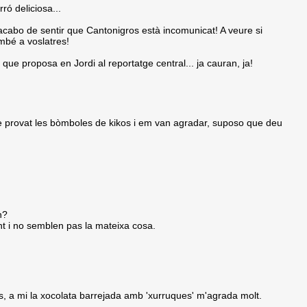
ró deliciosa...
cabo de sentir que Cantonigros està incomunicat! A veure si
mbé a voslatres!
e proposa en Jordi al reportatge central... ja cauran, ja!
he provat les bòmboles de kikos i em van agradar, suposo que deu
h?
t i no semblen pas la mateixa cosa.
s, a mi la xocolata barrejada amb 'xurruques' m'agrada molt.