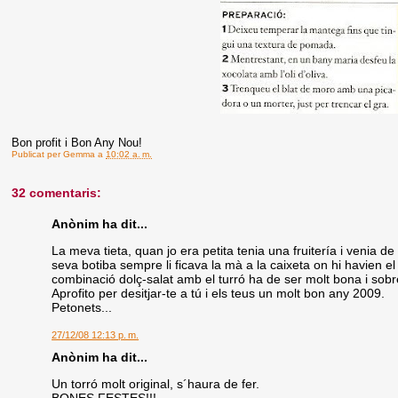
Bon profit i Bon Any Nou!
Publicat per
Gemma
a
10:02 a. m.
32 comentaris:
Anònim ha dit...
La meva tieta, quan jo era petita tenia una fruitería i venia d
seva botiba sempre li ficava la mà a la caixeta on hi havien 
combinació dolç-salat amb el turró ha de ser molt bona i sobre
Aprofito per desitjar-te a tú i els teus un molt bon any 2009.
Petonets...
27/12/08 12:13 p. m.
Anònim ha dit...
Un torró molt original, s´haura de fer.