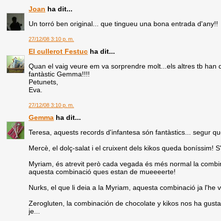
Joan
ha dit...
Un torró ben original... que tingueu una bona entrada d'any!!
27/12/08 3:10 p. m.
El cullerot Festuc
ha dit...
Quan el vaig veure em va sorprendre molt...els altres tb han d
fantàstic Gemma!!!!
Petunets,
Eva.
27/12/08 3:10 p. m.
Gemma
ha dit...
Teresa, aquests records d'infantesa són fantàstics... segur q
Mercè, el dolç-salat i el cruixent dels kikos queda boníssim! S
Myriam, és atrevit però cada vegada és més normal la combina
aquesta combinació ques estan de mueeeerte!
Nurks, el que li deia a la Myriam, aquesta combinació ja l'he vi
Zerogluten, la combinación de chocolate y kikos nos ha gusta
je...