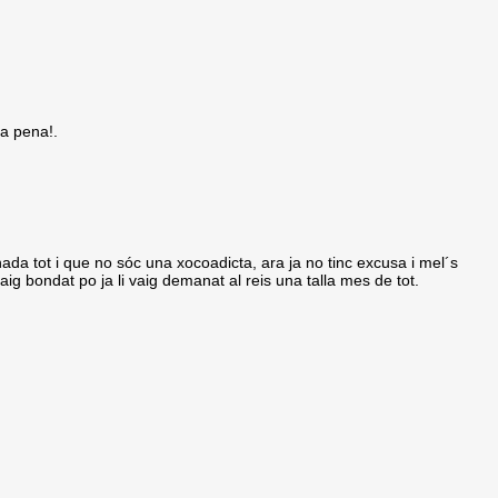
la pena!.
a tot i que no sóc una xocoadicta, ara ja no tinc excusa i mel´s
ig bondat po ja li vaig demanat al reis una talla mes de tot.