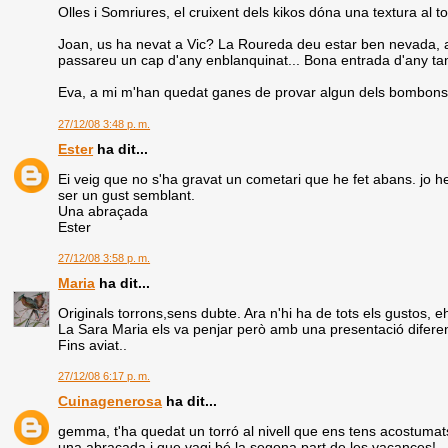
Olles i Somriures, el cruixent dels kikos dóna una textura al tor
Joan, us ha nevat a Vic? La Roureda deu estar ben nevada, a
passareu un cap d'any enblanquinat... Bona entrada d'any ta
Eva, a mi m'han quedat ganes de provar algun dels bombons qu
27/12/08 3:48 p. m.
Ester
ha dit...
Ei veig que no s'ha gravat un cometari que he fet abans. jo 
ser un gust semblant.
Una abraçada
Ester
27/12/08 3:58 p. m.
Maria
ha dit...
Originals torrons,sens dubte. Ara n'hi ha de tots els gustos, e
La Sara Maria els va penjar però amb una presentació diferen
Fins aviat..
27/12/08 6:17 p. m.
Cuinagenerosa
ha dit...
gemma, t'ha quedat un torró al nivell que ens tens acostumat
una abraçada i que vagi bé la segona part de les vacances!