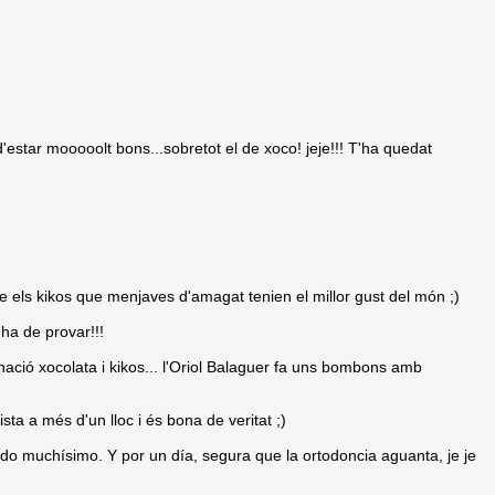
'estar mooooolt bons...sobretot el de xoco! jeje!!! T'ha quedat
ue els kikos que menjaves d'amagat tenien el millor gust del món ;)
'ha de provar!!!
ció xocolata i kikos... l'Oriol Balaguer fa uns bombons amb
sta a més d'un lloc i és bona de veritat ;)
do muchísimo. Y por un día, segura que la ortodoncia aguanta, je je