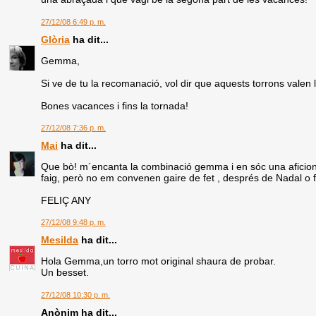
27/12/08 6:49 p. m.
Glòria
ha dit...
Gemma,
Si ve de tu la recomanació, vol dir que aquests torrons valen 
Bones vacances i fins la tornada!
27/12/08 7:36 p. m.
Mai
ha dit...
Que bò! m´encanta la combinació gemma i en sóc una aficionad
faig, però no em convenen gaire de fet , després de Nadal o fa
FELIÇ ANY
27/12/08 9:48 p. m.
Mesilda
ha dit...
Hola Gemma,un torro mot original shaura de probar.
Un besset.
27/12/08 10:30 p. m.
Anònim ha dit...