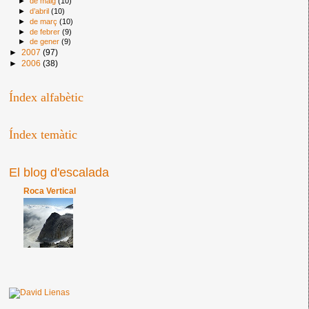
►
de maig
(10)
►
d’abril
(10)
►
de març
(10)
►
de febrer
(9)
►
de gener
(9)
►
2007
(97)
►
2006
(38)
Índex alfabètic
Índex temàtic
El blog d'escalada
Roca Vertical