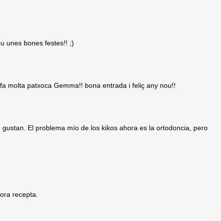
eu unes bones festes!! ;)
fa molta patxoca Gemma!! bona entrada i feliç any nou!!
ustan. El problema mío de los kikos ahora es la ortodoncia, pero
dora recepta.