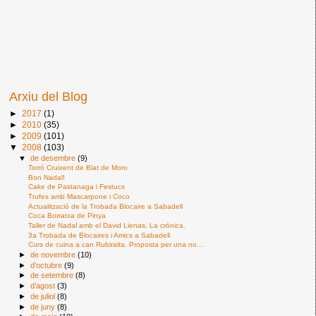
Arxiu del Blog
►
2017
(1)
►
2010
(35)
►
2009
(101)
▼
2008
(103)
▼
de desembre
(9)
Torró Cruixent de Blat de Moro
Bon Nadal!
Cake de Pastanaga i Festucs
Trufes amb Mascarpone i Coco
Actualització de la Trobada Blocaire a Sabadell
Coca Borratxa de Pinya
Taller de Nadal amb el David Lienas. La crònica.
3a Trobada de Blocaires i Amics a Sabadell
Curs de cuina a can Rubiralta. Proposta per una no...
►
de novembre
(10)
►
d’octubre
(9)
►
de setembre
(8)
►
d’agost
(3)
►
de juliol
(8)
►
de juny
(8)