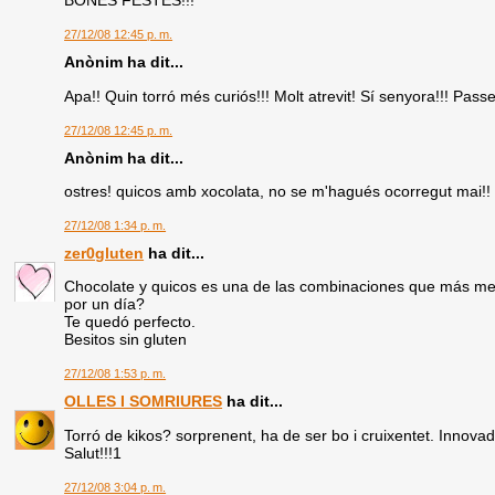
BONES FESTES!!!
27/12/08 12:45 p. m.
Anònim ha dit...
Apa!! Quin torró més curiós!!! Molt atrevit! Sí senyora!!! Pass
27/12/08 12:45 p. m.
Anònim ha dit...
ostres! quicos amb xocolata, no se m'hagués ocorregut mai!! 
27/12/08 1:34 p. m.
zer0gluten
ha dit...
Chocolate y quicos es una de las combinaciones que más me g
por un día?
Te quedó perfecto.
Besitos sin gluten
27/12/08 1:53 p. m.
OLLES I SOMRIURES
ha dit...
Torró de kikos? sorprenent, ha de ser bo i cruixentet. Innova
Salut!!!1
27/12/08 3:04 p. m.