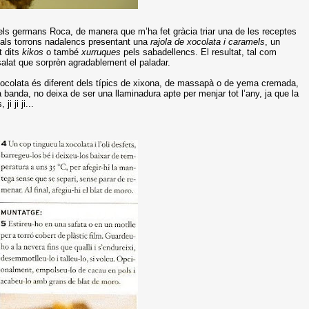
 els germans Roca, de manera que m’ha fet gràcia triar una de les receptes
onals torrons nadalencs presentant una
rajola de xocolata i caramels
, un
t dits
kikos
o també
xurruques
pels sabadellencs. El resultat, tal com
salat que sorprèn agradablement el paladar.
ocolata és diferent dels típics de xixona, de massapà o de yema cremada,
 banda, no deixa de ser una llaminadura apte per menjar tot l’any, ja que la
 ji ji...